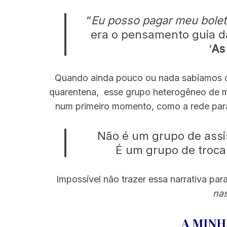
“
Eu posso pagar meu bolet
era o pensamento guia d
‘
As
S
e
a
Quando ainda pouco ou nada sabíamos d
r
quarentena, esse grupo heterogêneo de m
c
num primeiro momento, como a rede para 
h
f
o
Não é um grupo de assis
r
É um grupo de trocas
:
Impossível não trazer essa narrativa par
na
A MINH