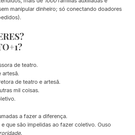
tendidos, mais de
1000
famílias auxiliadas e
(sem manipular dinheiro; só conectando doadores
pedidos).
ERES?
TO+1?
ssora de teatro.
e artesã.
retora de teatro e artesã.
tras mil coisas.
letivo.
madas a fazer a diferença.
e que são impelidas ao fazer coletivo. Ouso
roridade.