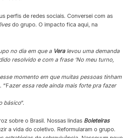
us perfis de redes sociais. Conversei com as
lives
do grupo. O impacto fica aqui, na
rupo no dia em que a
Vera
levou uma demanda
dido resolvido e com a frase ‘No meu turno,
o nesse momento em que muitas pessoas tinham
. “F
azer essa rede ainda mais forte pra fazer
o básico
”.
z sobre o Brasil. Nossas lindas
Boleteiras
ir a vida do coletivo. Reformularam o grupo.
as estratégias de sobrevivência. Nasceuum novo