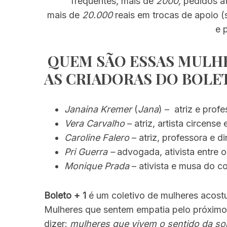
frequentes, mais de
2000,
pedidos a
mais de
20.000
reais em trocas de apoio 
e 
QUEM SÃO ESSAS MULH
AS CRIADORAS DO BOLE
Janaina Kremer
(
Jana
) – atriz e profe
Vera Carvalho
– atriz, artista circense 
Caroline Falero
– atriz, professora e di
Pri Guerra –
advogada, ativista entre ou
Monique Prada
– ativista e musa do co
Boleto + 1
é um coletivo de mulheres acostu
Mulheres que sentem empatia pelo próximo 
dizer:
mulheres que vivem o sentido da so