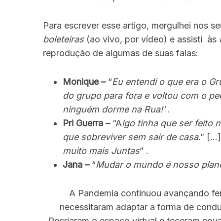
Para escrever esse artigo, mergulhei nos se
boleteiras
(ao vivo, por vídeo) e assisti às
reprodução de algumas de suas falas:
Monique –
“
Eu entendi o que era o G
do grupo para fora e voltou com o pe
ninguém dorme na Rua!’
.
Pri Guerra –
“A
lgo tinha que ser feit
que sobreviver sem sair de casa
.” […]
muito mais Juntas
” .
Jana –
“
Mudar o mundo é nosso plan
A Pandemia continuou avançando fero
necessitaram adaptar a forma de conduz
Recriaram o espaço virtual e teceram nov