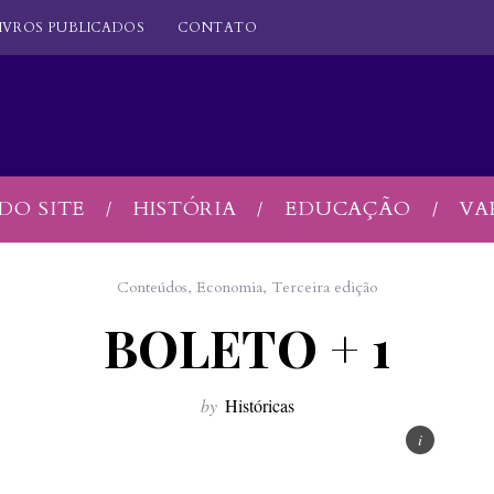
IVROS PUBLICADOS
CONTATO
DO SITE
HISTÓRIA
EDUCAÇÃO
VA
Conteúdos
,
Economia
,
Terceira edição
BOLETO + 1
by
Históricas