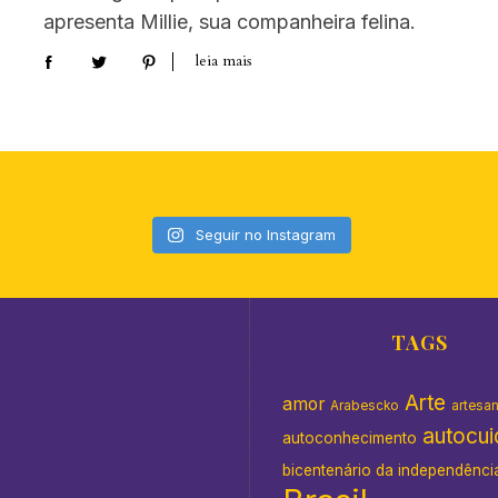
apresenta Millie, sua companheira felina.
leia mais
Seguir no Instagram
TAGS
Arte
amor
Arabescko
artesa
autocu
autoconhecimento
bicentenário da independênci