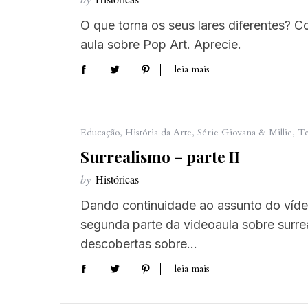
O que torna os seus lares diferentes? C
aula sobre Pop Art. Aprecie.
leia mais
Educação
,
História da Arte
,
Série Giovana & Millie
,
Te
Surrealismo – parte II
by
Históricas
Dando continuidade ao assunto do víd
segunda parte da videoaula sobre surr
descobertas sobre…
leia mais