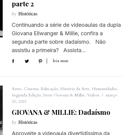
parte 2
by
Históricas
Continuando a série de videoaulas da dupla
Giovana Ellwanger & Millie, confira a
segunda parte sobre dadaísmo. Não
assistiu a primeira? Assista…
leia mais
Artes
,
Cinema
,
Educação
,
História da Arte
,
Humanidades
,
Segunda Edição
,
Série Giovana & Millie
,
Vídeos
março
20, 2021
GIOVANA & MILLIE: Dadaísmo
by
Históricas
Aproveite a videoaula divertidíssima da