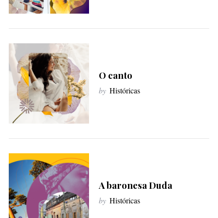
O canto
by
Históricas
S
e
a
r
c
h
A baronesa Duda
f
by
Históricas
o
r