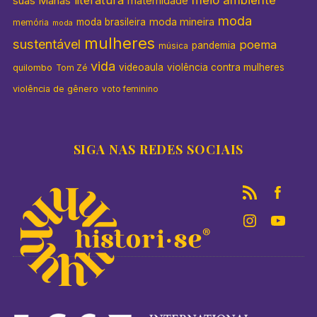
literatura
meio ambiente
suas Manas
maternidade
moda
moda mineira
moda brasileira
memória
moda
mulheres
sustentável
poema
pandemia
música
vida
videoaula
violência contra mulheres
quilombo
Tom Zé
violência de gênero
voto feminino
SIGA NAS REDES SOCIAIS