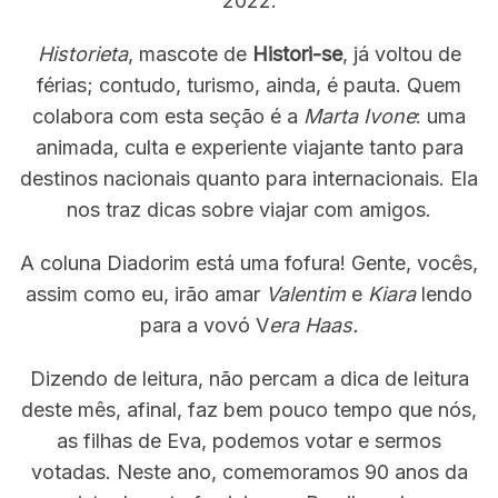
2022.
f
o
Historieta
, mascote de
Histori-se
, já voltou de
r
férias; contudo, turismo, ainda, é pauta. Quem
:
colabora com esta seção é a
Marta Ivone
: uma
animada, culta e experiente viajante tanto para
destinos nacionais quanto para internacionais. Ela
nos traz dicas sobre viajar com amigos.
A coluna Diadorim está uma fofura! Gente, vocês,
assim como eu, irão amar
Valentim
e
Kiara
lendo
para a vovó V
era Haas.
Dizendo de leitura, não percam a dica de leitura
deste mês, afinal, faz bem pouco tempo que nós,
as filhas de Eva, podemos votar e sermos
votadas. Neste ano, comemoramos 90 anos da