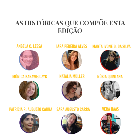
AS HISTÓRICAS QUE COMPÕE ESTA
EDIÇÃO
S
e
a
r
c
h
f
o
r