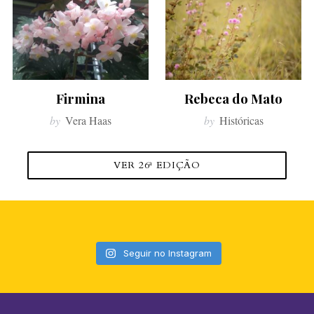
r
:
Firmina
Rebeca do Mato
by
Vera Haas
by
Históricas
VER 26ª EDIÇÃO
Seguir no Instagram