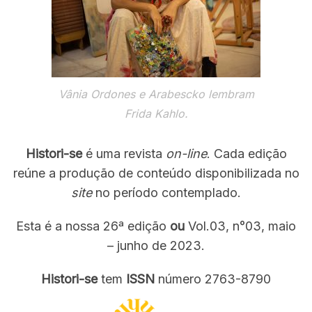
f
o
r
:
Vânia Ordones e Arabescko lembram
Frida Kahlo.
Histori-se
é uma revista
on-line
. Cada edição
reúne a produção de conteúdo disponibilizada no
site
no período contemplado.
Esta é a nossa 26ª edição
ou
Vol.03, n°03, maio
– junho de 2023.
Histori-se
tem
ISSN
número 2763-8790