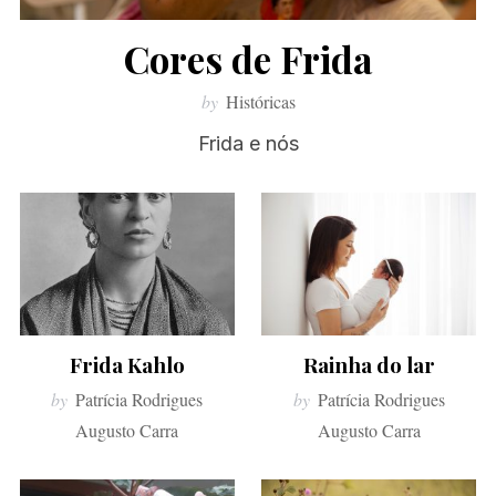
Cores de Frida
by
Históricas
Frida e nós
S
e
a
Frida Kahlo
Rainha do lar
r
by
Patrícia Rodrigues
by
Patrícia Rodrigues
c
Augusto Carra
Augusto Carra
h
f
o