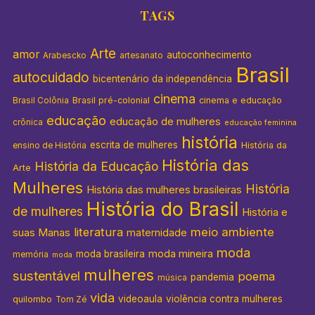
TAGS
Arte
amor
autoconhecimento
Arabescko
artesanato
Brasil
autocuidado
bicentenário da independência
cinema
Brasil pré-colonial
cinema e educação
Brasil Colônia
educação
educação de mulheres
crônica
educação feminina
história
escrita de mulheres
História da
ensino de História
História das
História da Educação
Arte
Mulheres
História
História das mulheres brasileiras
História do Brasil
de mulheres
História e
literatura
meio ambiente
suas Manas
maternidade
moda
moda mineira
moda brasileira
memória
moda
mulheres
sustentável
poema
pandemia
música
vida
videoaula
violência contra mulheres
quilombo
Tom Zé