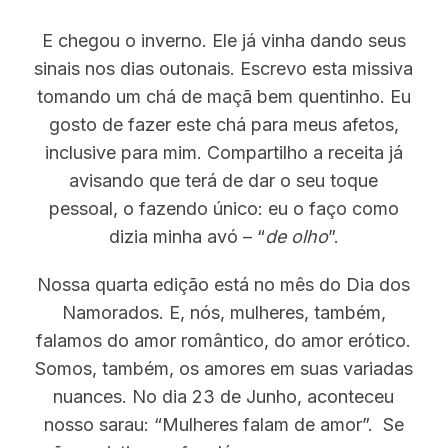
f
o
E chegou o inverno. Ele já vinha dando seus
r
sinais nos dias outonais. Escrevo esta missiva
:
tomando um chá de maçã bem quentinho. Eu
gosto de fazer este chá para meus afetos,
inclusive para mim. Compartilho a receita já
avisando que terá de dar o seu toque
pessoal, o fazendo único: eu o faço como
dizia minha avó – “
de olho
”.
Nossa quarta edição está no mês do Dia dos
Namorados. E, nós, mulheres, também,
falamos do amor romântico, do amor erótico.
Somos, também, os amores em suas variadas
nuances. No dia 23 de Junho, aconteceu
nosso sarau: “Mulheres falam de amor”. Se