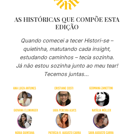
AS HISTÓRICAS QUE COMPÕE ESTA
EDIÇÃO
Quando comecei a tecer Histori-se –
quietinha, matutando cada insight,
estudando caminhos – tecia sozinha.
Já não estou sozinha junto ao meu tear!
Tecemos juntas…
S
e
a
r
c
h
f