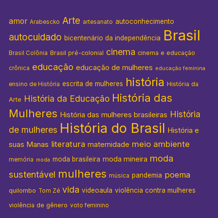
Arte
amor
autoconhecimento
Arabescko
artesanato
Brasil
autocuidado
bicentenário da independência
cinema
Brasil pré-colonial
cinema e educação
Brasil Colônia
educação
educação de mulheres
crônica
educação feminina
história
escrita de mulheres
História da
ensino de História
História das
História da Educação
Arte
Mulheres
História
História das mulheres brasileiras
História do Brasil
de mulheres
História e
literatura
meio ambiente
suas Manas
maternidade
moda
moda mineira
moda brasileira
memória
moda
mulheres
sustentável
poema
pandemia
música
vida
videoaula
violência contra mulheres
quilombo
Tom Zé
violência de gênero
voto feminino