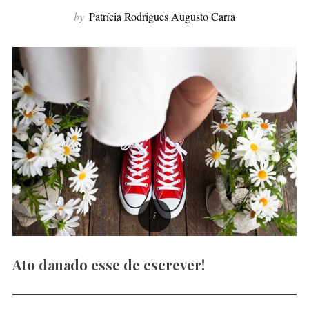
f
by
Patrícia Rodrigues Augusto Carra
o
r
:
Ato danado esse de escrever!