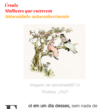
Úrsula
Mulheres que escrevem
Autocuidado/autoconhecimento
Imagem de spicetree687 in
Pixabay _2021
oi em um dia desses,
sem nada de