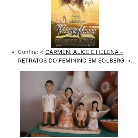
S
e
a
r
c
h
f
Confira: <
CARMEN, ALICE E HELENA –
o
RETRATOS DO FEMININO EM SOLBERG
>.
r
: