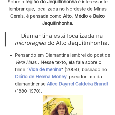
Sobre a
região do Jequitinhonha
é interessante
lembrar que, localizada no Nordeste de Minas
Gerais, é pensada como
Alto
,
Médio
e
Baixo
Jequitinhonha
.
Diamantina está localizada na
microregião
do Alto Jequitinhonha.
Pensando em Diamantina lembrei do post de
Vera Haa
s . Nesse texto, ela fala sobre o
filme “
Vida de menina
” (2004), baseado no
Diário de Helena Morley
,
pseudônimo da
diamantinense
Alice Dayrrel Caldeira Brandt
(1880-1970).