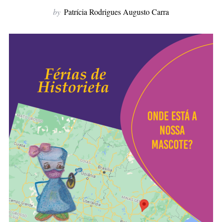
f
by
Patrícia Rodrigues Augusto Carra
o
r
: