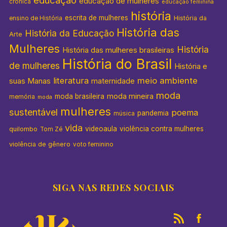
educação de mulheres
crônica
educação feminina
história
escrita de mulheres
História da
ensino de História
História das
História da Educação
Arte
Mulheres
História
História das mulheres brasileiras
História do Brasil
de mulheres
História e
literatura
meio ambiente
suas Manas
maternidade
moda
moda mineira
moda brasileira
memória
moda
mulheres
sustentável
poema
pandemia
música
vida
videoaula
violência contra mulheres
quilombo
Tom Zé
violência de gênero
voto feminino
SIGA NAS REDES SOCIAIS