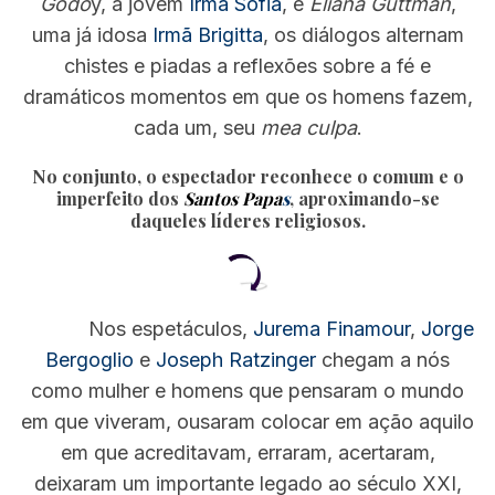
Godo
y, a jovem
Irmã Sofia
, e
Eliana Guttman
,
uma já idosa
Irmã Brigitta
, os diálogos alternam
chistes e piadas a reflexões sobre a fé e
dramáticos momentos em que os homens fazem,
cada um, seu
mea culpa
.
No conjunto, o espectador reconhece o comum e o
imperfeito dos
Santos Papa
s
, aproximando-se
daqueles líderes religiosos.
Nos espetáculos,
Jurema Finamour
,
Jorge
Bergoglio
e
Joseph Ratzinger
chegam a nós
como mulher e homens que pensaram o mundo
em que viveram, ousaram colocar em ação aquilo
em que acreditavam, erraram, acertaram,
deixaram um importante legado ao século XXI,