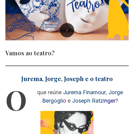
Vamos ao teatro?
Jurema, Jorge, Joseph e o teatro
O
que reúne
Jurema Finamour
,
Jorge
Bergogli
o
e
Joseph Ratzi
nger
?