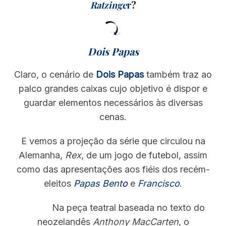
Ratzinge
r
?
Dois Papas
Claro, o cenário de
Dois Papas
também traz ao
palco grandes caixas cujo objetivo é dispor e
guardar elementos necessários às diversas
cenas.
E vemos a projeção da série que circulou na
S
Alemanha,
Rex
, de um jogo de futebol, assim
e
como das apresentações aos fiéis dos recém-
a
eleitos
Papas Bent
o
e
Francisco
.
r
c
Na peça teatral baseada no texto do
h
neozelandês
Anthony MacCarten
, o
f