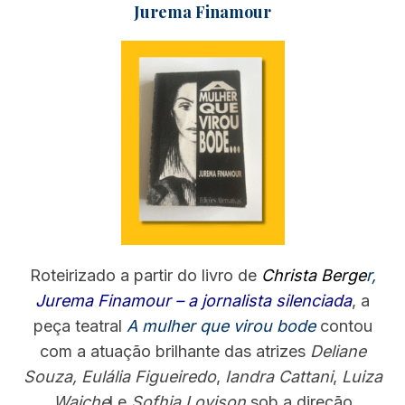
Jurema Finamour
Roteirizado a partir do livro de
Christa Berge
r,
Jurema Finamour – a jornalista silenciada
, a
peça teatral
A mulher que virou bode
contou
com a atuação brilhante das atrizes
Deliane
Souza,
Eulália Figueiredo
,
Iandra Cattani
,
Luiza
Waiche
l e
Sofhia Lovison
sob a direção