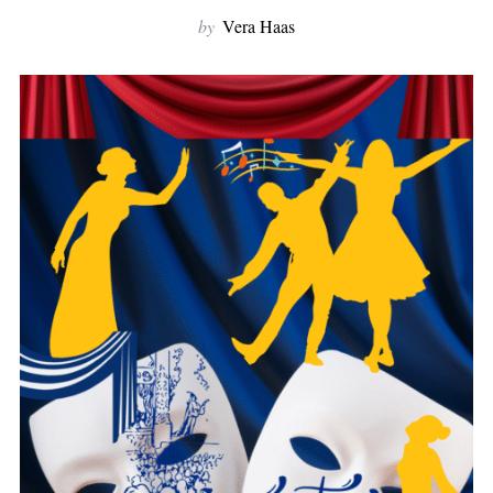
f
by
Vera Haas
o
r
: