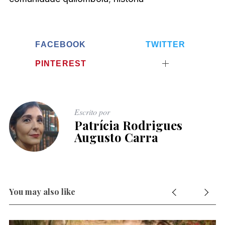
FACEBOOK
TWITTER
PINTEREST
Escrito por
Patrícia Rodrigues
S
Augusto Carra
e
a
r
c
h
You may also like
f
o
r