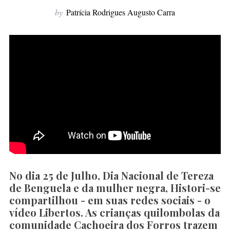
f
by
Patrícia Rodrigues Augusto Carra
o
r
:
No dia 25 de Julho, Dia Nacional de Tereza
de Benguela e da mulher negra, Histori-se
compartilhou - em suas redes sociais - o
vídeo Libertos. As crianças quilombolas da
comunidade Cachoeira dos Forros trazem