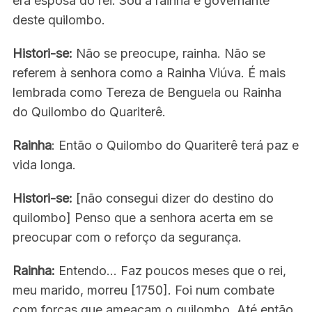
era esposa do rei. Sou a rainha e governante
deste quilombo.
Histori-se:
Não se preocupe, rainha. Não se
referem à senhora como a Rainha Viúva. É mais
lembrada como Tereza de Benguela ou Rainha
do Quilombo do Quariterê.
Rainha
: Então o Quilombo do Quariterê terá paz e
vida longa.
Histori-se:
[não consegui dizer do destino do
quilombo] Penso que a senhora acerta em se
preocupar com o reforço da segurança.
Rainha:
Entendo… Faz poucos meses que o rei,
meu marido, morreu [1750]. Foi num combate
com forças que ameaçam o quilombo. Até então,