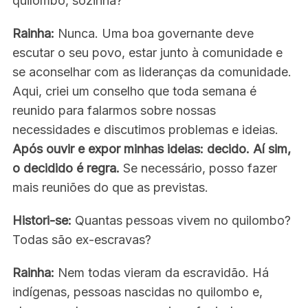
quilombo, sozinha?
r
c
Rainha:
Nunca. Uma boa governante deve
h
f
escutar o seu povo, estar junto à comunidade e
o
se aconselhar com as lideranças da comunidade.
r
Aqui, criei um conselho que toda semana é
:
reunido para falarmos sobre nossas
necessidades e discutimos problemas e ideias.
Após ouvir e expor minhas ideias: decido. Aí sim,
o decidido é regra.
Se necessário, posso fazer
mais reuniões do que as previstas.
Histori-se:
Quantas pessoas vivem no quilombo?
Todas são ex-escravas?
Rainha:
Nem todas vieram da escravidão. Há
indígenas, pessoas nascidas no quilombo e,