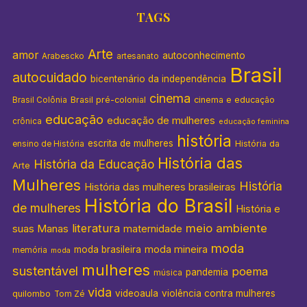
TAGS
Arte
amor
autoconhecimento
Arabescko
artesanato
Brasil
autocuidado
bicentenário da independência
cinema
Brasil pré-colonial
cinema e educação
Brasil Colônia
educação
educação de mulheres
crônica
educação feminina
história
escrita de mulheres
História da
ensino de História
História das
História da Educação
Arte
Mulheres
História
História das mulheres brasileiras
História do Brasil
de mulheres
História e
literatura
meio ambiente
suas Manas
maternidade
moda
moda mineira
moda brasileira
memória
moda
mulheres
sustentável
poema
pandemia
música
vida
videoaula
violência contra mulheres
quilombo
Tom Zé