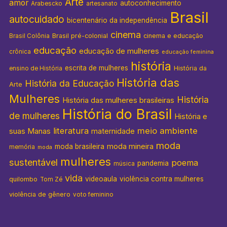
Arte
amor
autoconhecimento
Arabescko
artesanato
Brasil
autocuidado
bicentenário da independência
cinema
Brasil pré-colonial
cinema e educação
Brasil Colônia
educação
educação de mulheres
crônica
educação feminina
história
escrita de mulheres
História da
ensino de História
História das
História da Educação
Arte
Mulheres
História
História das mulheres brasileiras
História do Brasil
de mulheres
História e
literatura
meio ambiente
suas Manas
maternidade
moda
moda mineira
moda brasileira
memória
moda
mulheres
sustentável
poema
pandemia
música
vida
videoaula
violência contra mulheres
quilombo
Tom Zé
violência de gênero
voto feminino