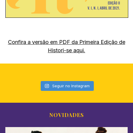
Confira a versão em PDF da Primeira Edição de
Histori-se aqui.
Seguir no Instagram
S
e
a
NOVIDADES
r
c
h