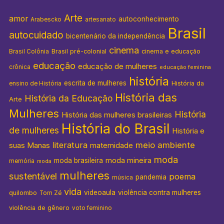
Arte
amor
autoconhecimento
Arabescko
artesanato
Brasil
autocuidado
bicentenário da independência
cinema
Brasil pré-colonial
cinema e educação
Brasil Colônia
educação
educação de mulheres
crônica
educação feminina
história
escrita de mulheres
História da
ensino de História
História das
História da Educação
Arte
Mulheres
História
História das mulheres brasileiras
História do Brasil
de mulheres
História e
literatura
meio ambiente
suas Manas
maternidade
moda
moda mineira
moda brasileira
memória
moda
mulheres
sustentável
poema
pandemia
música
vida
videoaula
violência contra mulheres
quilombo
Tom Zé
violência de gênero
voto feminino