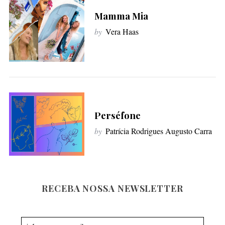
f
Mamma Mia
o
by
Vera Haas
r
:
Perséfone
by
Patrícia Rodrigues Augusto Carra
RECEBA NOSSA NEWSLETTER
Newsletter