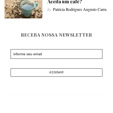
Aceita um café?
f
by
Patrícia Rodrigues Augusto Carra
o
r
:
RECEBA NOSSA NEWSLETTER
Newsletter