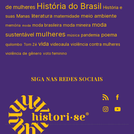
História do Brasil
de mulheres
História e
literatura
meio ambiente
suas Manas
maternidade
moda
moda mineira
moda brasileira
memória
moda
mulheres
sustentável
poema
pandemia
música
vida
videoaula
violência contra mulheres
quilombo
Tom Zé
violência de gênero
voto feminino
SIGA NAS REDES SOCIAIS