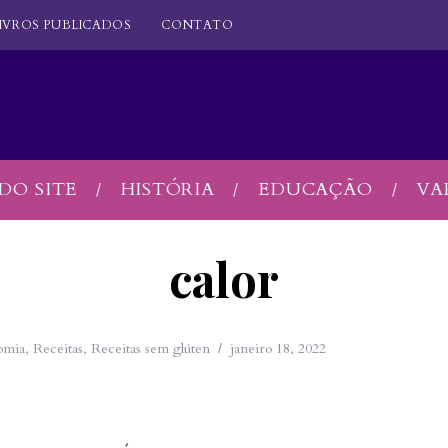
IVROS PUBLICADOS
CONTATO
DO SITE
HISTÓRIA
EDUCAÇÃO
VA
calor
omia
,
Receitas
,
Receitas sem glúten
janeiro 18, 2022