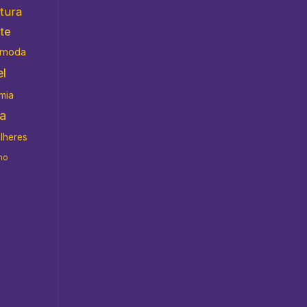
atura
te
moda
l
mia
da
ulheres
no