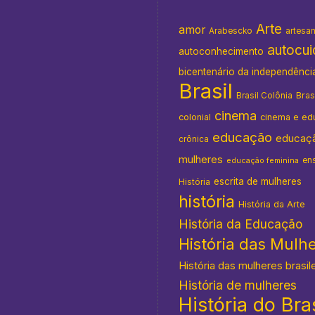
Arte
amor
Arabescko
artesa
autocu
autoconhecimento
bicentenário da independênci
Brasil
Bras
Brasil Colônia
cinema
colonial
cinema e ed
educação
educaç
crônica
mulheres
en
educação feminina
escrita de mulheres
História
história
História da Arte
História da Educação
História das Mulh
História das mulheres brasil
História de mulheres
História do Bras
s