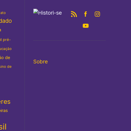
nato
idado
a
il pré-
ucação
ão de
Sobre
sino de
eres
eiras
il