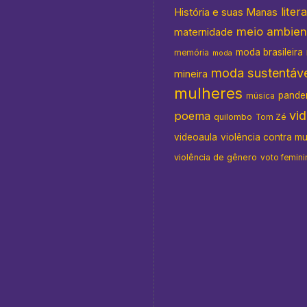
liter
História e suas Manas
meio ambien
maternidade
moda brasileira
memória
moda
moda sustentáve
mineira
mulheres
pande
música
vi
poema
quilombo
Tom Zé
videoaula
violência contra m
violência de gênero
voto femini
as