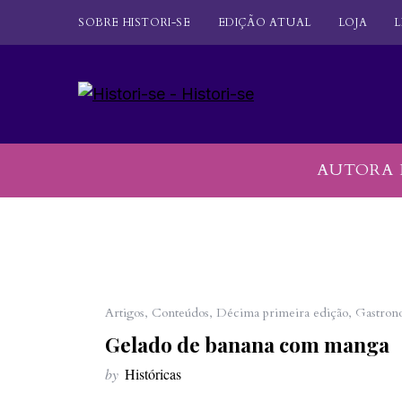
SOBRE HISTORI-SE
EDIÇÃO ATUAL
LOJA
L
AUTORA 
Artigos
,
Conteúdos
,
Décima primeira edição
,
Gastron
Gelado de banana com manga
by
Históricas