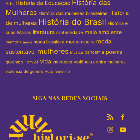
História das
História da Educação
Arte
Mulheres
História
História das mulheres brasileiras
História do Brasil
de mulheres
História e
literatura
meio ambiente
suas Manas
maternidade
moda
moda mineira
moda brasileira
memória
moda
mulheres
sustentável
poema
pandemia
música
vida
videoaula
violência contra mulheres
quilombo
Tom Zé
violência de gênero
voto feminino
SIGA NAS REDES SOCIAIS