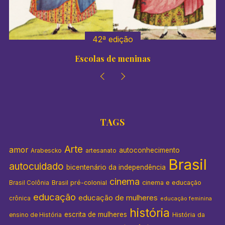
:
42ª edição
Escolas de meninas
TAGS
Arte
amor
autoconhecimento
Arabescko
artesanato
Brasil
autocuidado
bicentenário da independência
cinema
Brasil pré-colonial
cinema e educação
Brasil Colônia
educação
educação de mulheres
crônica
educação feminina
história
escrita de mulheres
História da
ensino de História