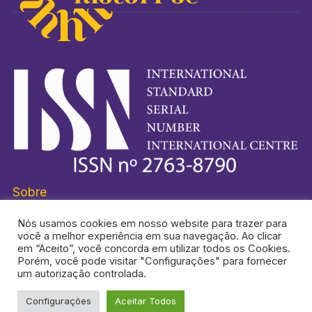
Sobre
Nós usamos cookies em nosso website para trazer para
você a melhor experiência em sua navegação. Ao clicar
em “Aceito”, você concorda em utilizar todos os Cookies.
Porém, você pode visitar "Configurações" para fornecer
HISTORI-SE® É UMA MARCA REGISTRADA.
um autorização controlada.
Configurações
Aceitar Todos
TOPO DA PÁGINA