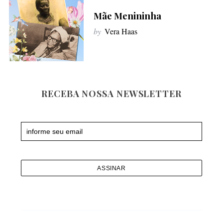
f
Mãe Menininha
o
by
Vera Haas
r
:
RECEBA NOSSA NEWSLETTER
Newsletter