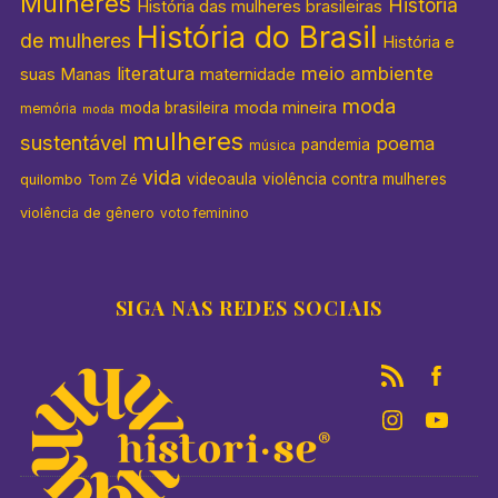
Mulheres
História
História das mulheres brasileiras
História do Brasil
de mulheres
História e
literatura
meio ambiente
suas Manas
maternidade
moda
moda mineira
moda brasileira
memória
moda
mulheres
sustentável
poema
pandemia
música
vida
videoaula
violência contra mulheres
quilombo
Tom Zé
violência de gênero
voto feminino
SIGA NAS REDES SOCIAIS