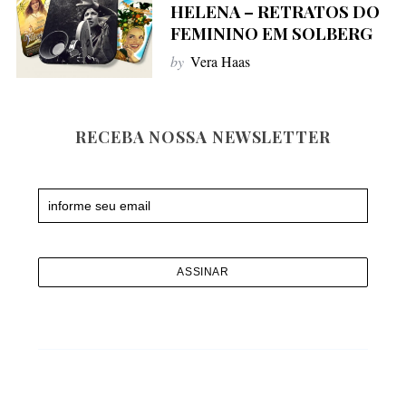
HELENA – RETRATOS DO
f
FEMININO EM SOLBERG
o
by
Vera Haas
r
:
RECEBA NOSSA NEWSLETTER
Newsletter