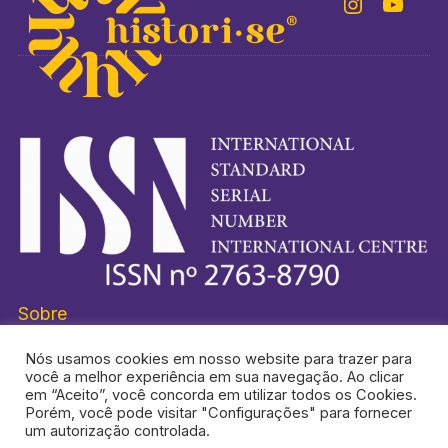
Sobre
Nós usamos cookies em nosso website para trazer para
você a melhor experiência em sua navegação. Ao clicar
em “Aceito”, você concorda em utilizar todos os Cookies.
Porém, você pode visitar "Configurações" para fornecer
HISTORI-SE® É UMA MARCA REGISTRADA.
um autorização controlada.