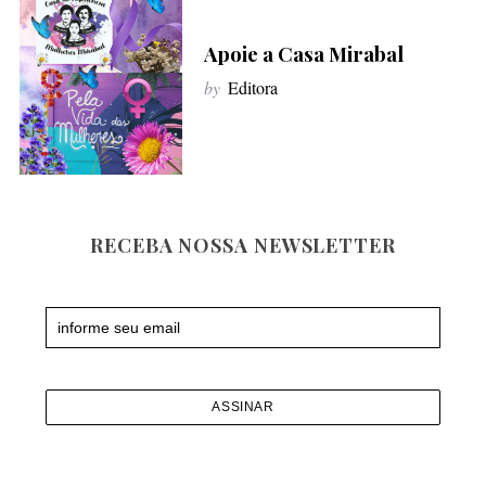
f
o
Apoie a Casa Mirabal
r
by
Editora
:
RECEBA NOSSA NEWSLETTER
Newsletter