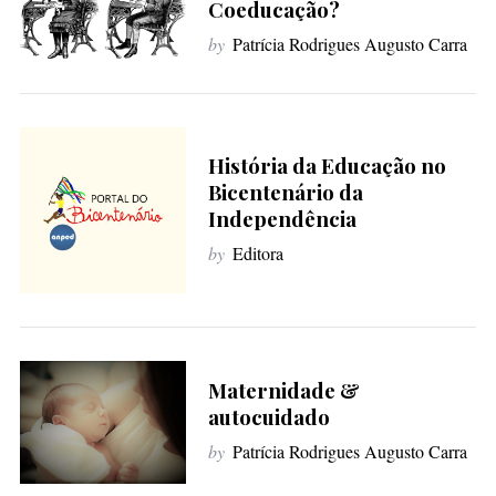
Coeducação?
f
o
by
Patrícia Rodrigues Augusto Carra
r
:
História da Educação no
Bicentenário da
Independência
by
Editora
Maternidade &
autocuidado
by
Patrícia Rodrigues Augusto Carra