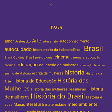
TAGS
Arte
amor
autoconhecimento
Arabescko
artesanato
Brasil
autocuidado
bicentenário da independência
cinema
Brasil pré-colonial
cinema e educação
Brasil Colônia
educação
educação de mulheres
crônica
educação feminina
história
escrita de mulheres
História da
ensino de História
História das
História da Educação
Arte
Mulheres
História
História das mulheres brasileiras
História do Brasil
de mulheres
História e
literatura
meio ambiente
suas Manas
maternidade
moda
moda mineira
moda brasileira