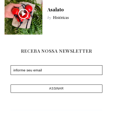
f
Asalato
o
r
by
Históricas
:
RECEBA NOSSA NEWSLETTER
Newsletter