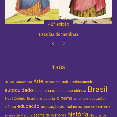
:
42ª edição
Escolas de meninas
TAGS
Arte
amor
autoconhecimento
Arabescko
artesanato
Brasil
autocuidado
bicentenário da independência
cinema
Brasil pré-colonial
cinema e educação
Brasil Colônia
educação
educação de mulheres
crônica
educação feminina
história
escrita de mulheres
História da
ensino de História