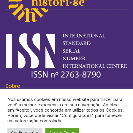
Sobre
Nós usamos cookies em nosso website para trazer para
você a melhor experiência em sua navegação. Ao clicar
em “Aceito”, você concorda em utilizar todos os Cookies.
Porém, você pode visitar "Configurações" para fornecer
HISTORI-SE® É UMA MARCA REGISTRADA.
um autorização controlada.
Configurações
Aceitar Todos