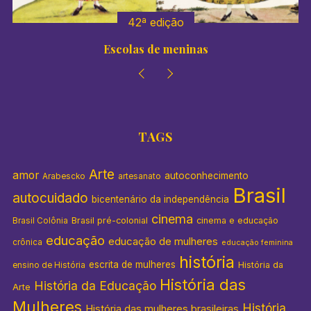
42ª edição
Escolas de meninas
TAGS
Arte
amor
autoconhecimento
Arabescko
artesanato
Brasil
autocuidado
bicentenário da independência
cinema
Brasil pré-colonial
cinema e educação
Brasil Colônia
educação
educação de mulheres
crônica
educação feminina
história
escrita de mulheres
História da
ensino de História
História das
História da Educação
Arte
Mulheres
História
História das mulheres brasileiras