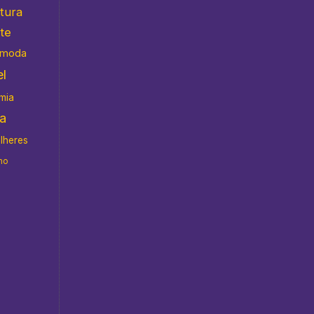
atura
te
moda
l
mia
da
ulheres
no