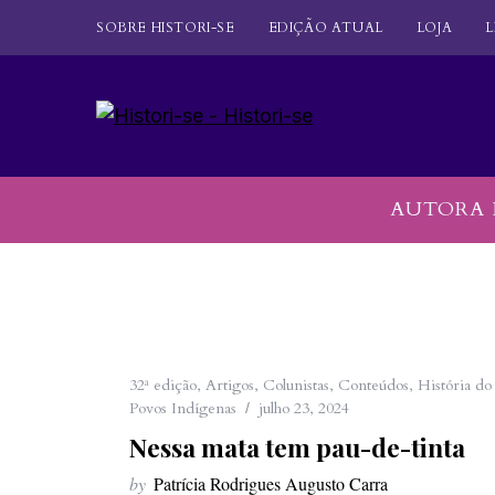
SOBRE HISTORI-SE
EDIÇÃO ATUAL
LOJA
L
AUTORA 
32ª edição
,
Artigos
,
Colunistas
,
Conteúdos
,
História do 
Povos Indígenas
julho 23, 2024
Nessa mata tem pau-de-tinta
by
Patrícia Rodrigues Augusto Carra