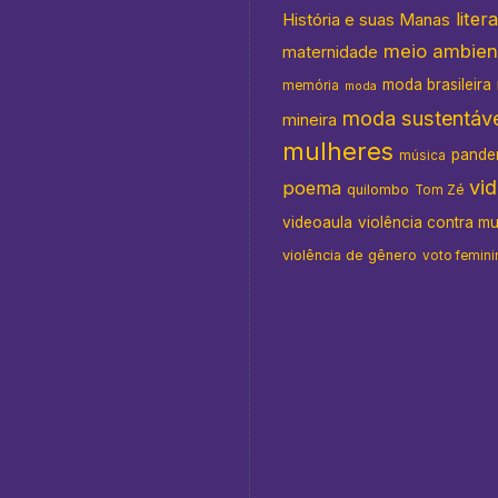
liter
História e suas Manas
meio ambien
maternidade
moda brasileira
memória
moda
moda sustentáve
mineira
mulheres
pande
música
vi
poema
quilombo
Tom Zé
videoaula
violência contra m
violência de gênero
voto femini
as