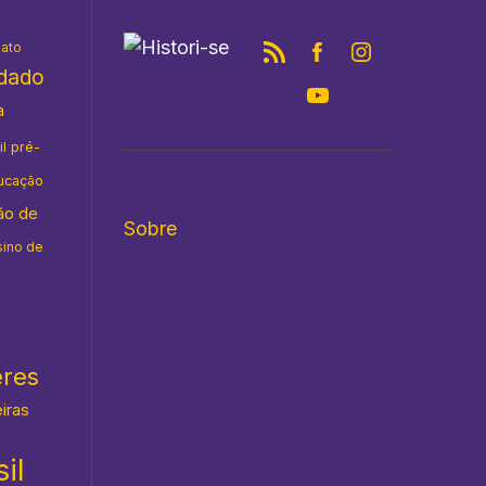
nato
idado
a
il pré-
ucação
ão de
Sobre
sino de
eres
eiras
il