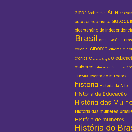
Arte
amor
Arabescko
artesa
autocu
autoconhecimento
bicentenário da independênci
Brasil
Bras
Brasil Colônia
cinema
colonial
cinema e ed
educação
educaç
crônica
mulheres
en
educação feminina
escrita de mulheres
História
história
História da Arte
História da Educação
História das Mulh
História das mulheres brasil
História de mulheres
História do Bras
s