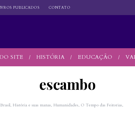
IVROS PUBLICADOS
CONTATO
DO SITE
HISTÓRIA
EDUCAÇÃO
VA
escambo
Brasil
,
História e suas manas
,
Humanidades
,
O Tempo das Feitorias
,