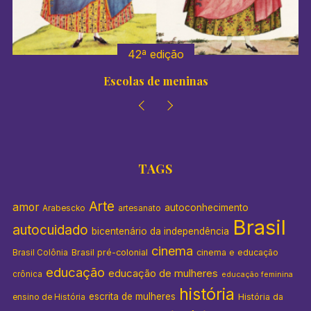
:
42ª edição
Escolas de meninas
TAGS
Arte
amor
autoconhecimento
Arabescko
artesanato
Brasil
autocuidado
bicentenário da independência
cinema
Brasil pré-colonial
cinema e educação
Brasil Colônia
educação
educação de mulheres
crônica
educação feminina
história
escrita de mulheres
História da
ensino de História