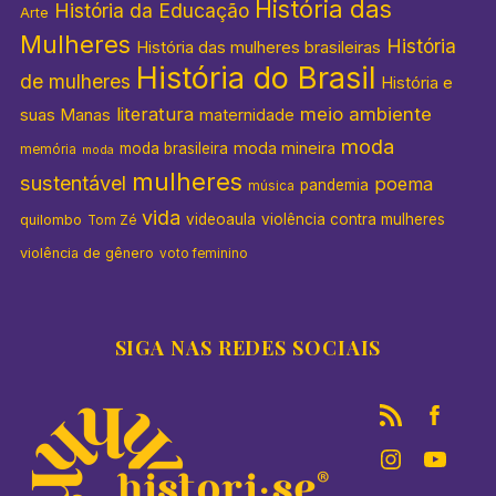
História das
História da Educação
Arte
Mulheres
História
História das mulheres brasileiras
História do Brasil
de mulheres
História e
literatura
meio ambiente
suas Manas
maternidade
moda
moda mineira
moda brasileira
memória
moda
mulheres
sustentável
poema
pandemia
música
vida
videoaula
violência contra mulheres
quilombo
Tom Zé
violência de gênero
voto feminino
SIGA NAS REDES SOCIAIS