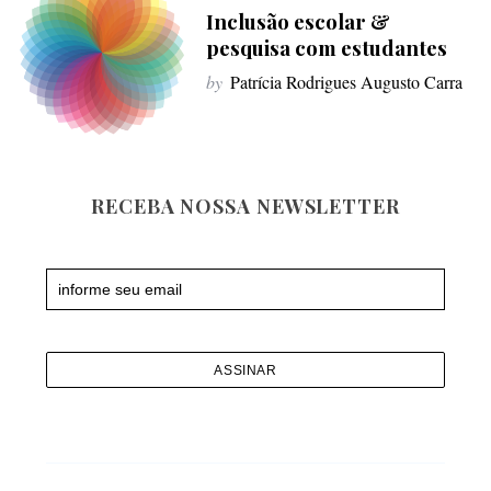
f
Inclusão escolar &
o
pesquisa com estudantes
r
by
Patrícia Rodrigues Augusto Carra
:
RECEBA NOSSA NEWSLETTER
Newsletter