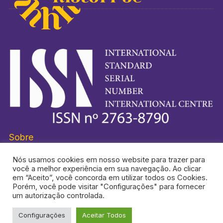
Sobre
Nós usamos cookies em nosso website para trazer para
você a melhor experiência em sua navegação. Ao clicar
em “Aceito”, você concorda em utilizar todos os Cookies.
Porém, você pode visitar "Configurações" para fornecer
HISTORI-SE® É UMA MARCA REGISTRADA.
um autorização controlada.
Configurações
Aceitar Todos
TOPO DA PÁGINA