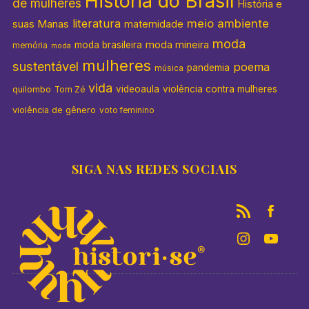
História do Brasil
de mulheres
História e
literatura
meio ambiente
suas Manas
maternidade
moda
moda mineira
moda brasileira
memória
moda
mulheres
sustentável
poema
pandemia
música
vida
videoaula
violência contra mulheres
quilombo
Tom Zé
violência de gênero
voto feminino
SIGA NAS REDES SOCIAIS