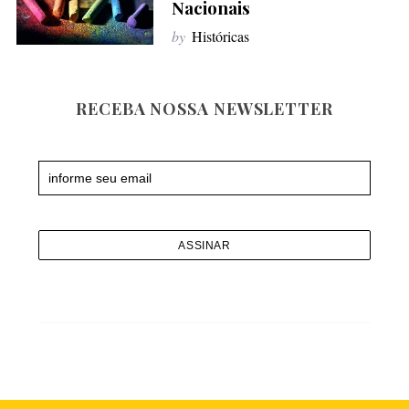
Nacionais
f
o
by
Históricas
r
:
RECEBA NOSSA NEWSLETTER
Newsletter