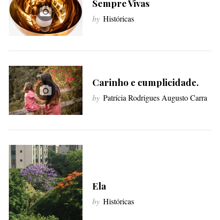
Sempre Vivas
f
by
Históricas
o
r
:
Carinho e cumplicidade.
by
Patrícia Rodrigues Augusto Carra
Ela
by
Históricas