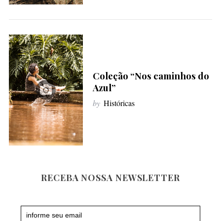
Coleção “Nos caminhos do
Azul”
by
Históricas
S
e
a
r
c
RECEBA NOSSA NEWSLETTER
h
f
Newsletter
o
r