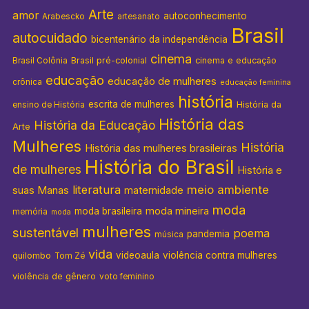
Arte
amor
autoconhecimento
Arabescko
artesanato
Brasil
autocuidado
bicentenário da independência
cinema
Brasil pré-colonial
cinema e educação
Brasil Colônia
educação
educação de mulheres
crônica
educação feminina
história
escrita de mulheres
História da
ensino de História
História das
História da Educação
Arte
Mulheres
História
História das mulheres brasileiras
História do Brasil
de mulheres
História e
literatura
meio ambiente
suas Manas
maternidade
moda
moda mineira
moda brasileira
memória
moda
mulheres
sustentável
poema
pandemia
música
vida
videoaula
violência contra mulheres
quilombo
Tom Zé
violência de gênero
voto feminino