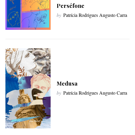
f
Perséfone
o
by
Patrícia Rodrigues Augusto Carra
r
:
Medusa
by
Patrícia Rodrigues Augusto Carra