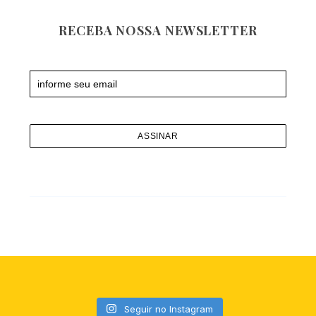
RECEBA NOSSA NEWSLETTER
Newsletter
S
e
a
Seguir no Instagram