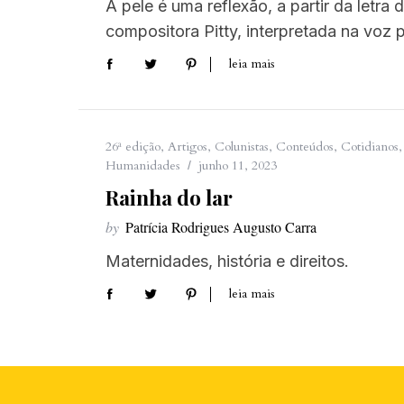
A pele é uma reflexão, a partir da letra
compositora Pitty, interpretada na voz 
leia mais
26ª edição
,
Artigos
,
Colunistas
,
Conteúdos
,
Cotidianos
Humanidades
junho 11, 2023
Rainha do lar
by
Patrícia Rodrigues Augusto Carra
Maternidades, história e direitos.
leia mais