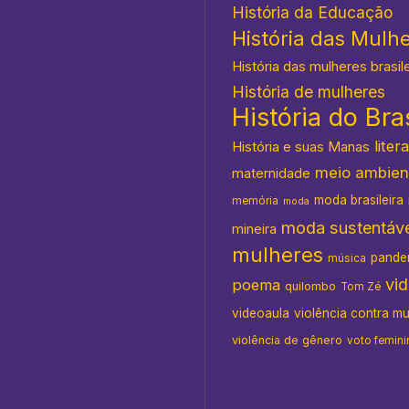
História da Educação
História das Mulh
História das mulheres brasil
História de mulheres
História do Bras
s
liter
História e suas Manas
meio ambien
maternidade
moda brasileira
memória
moda
moda sustentáve
mineira
mulheres
pande
música
vi
poema
quilombo
Tom Zé
videoaula
violência contra m
violência de gênero
voto femini