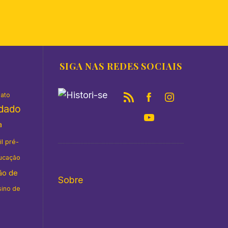
SIGA NAS REDES SOCIAIS
nato
idado
a
il pré-
ucação
ão de
Sobre
sino de