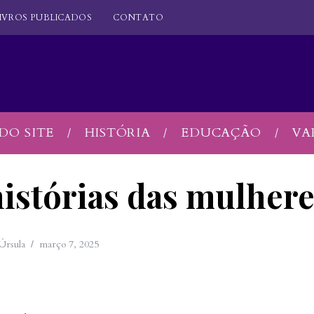
IVROS PUBLICADOS
CONTATO
DO SITE
HISTÓRIA
EDUCAÇÃO
VA
istórias das mulher
Úrsula
março 7, 2025