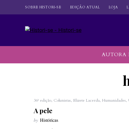
SOBRE HISTORI-SE
EDIÇÃO ATUAL
LOJA
L
AUTORA 
h
36ª edição
,
Colunistas
,
Elizete Lacerda
,
Humanidades
,
A pele
by
Históricas