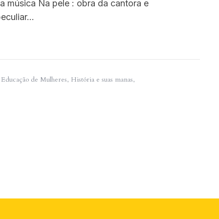
 da música Na pele : obra da cantora e
peculiar…
,
Educação de Mulheres
,
História e suas manas
,