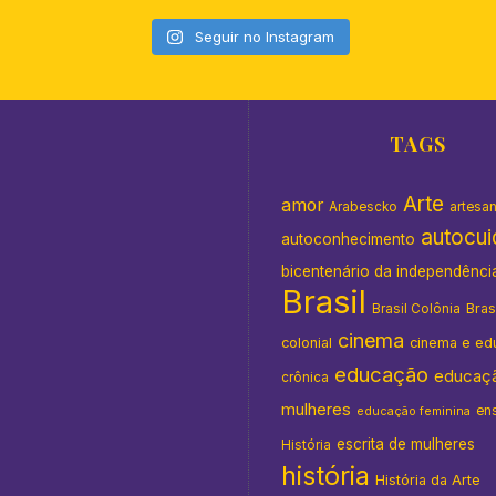
Seguir no Instagram
TAGS
Arte
amor
Arabescko
artesa
autocu
autoconhecimento
bicentenário da independênci
Brasil
Bras
Brasil Colônia
cinema
colonial
cinema e ed
educação
educaç
crônica
mulheres
en
educação feminina
escrita de mulheres
História
história
História da Arte