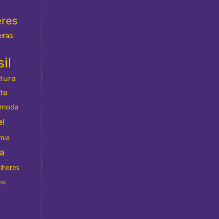
eres
eiras
il
atura
te
moda
l
mia
da
ulheres
no