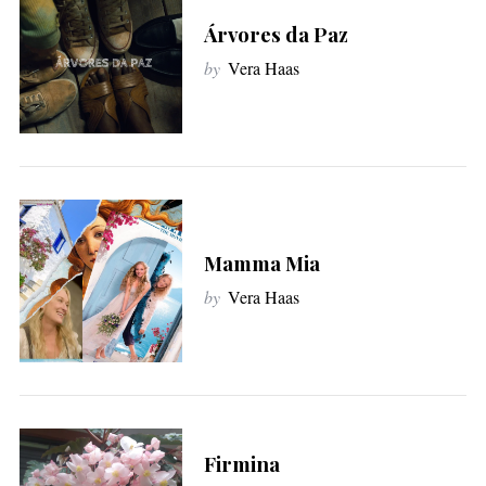
f
Árvores da Paz
o
by
Vera Haas
r
:
Mamma Mia
by
Vera Haas
Firmina