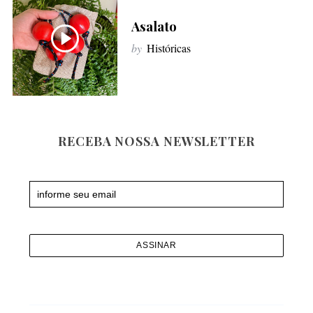
f
Asalato
o
r
by
Históricas
:
RECEBA NOSSA NEWSLETTER
Newsletter