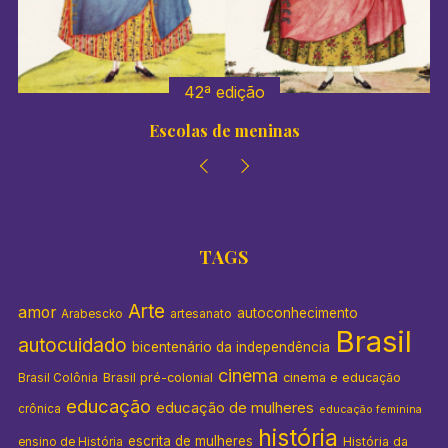
:
42ª edição
Escolas de meninas
TAGS
Arte
amor
autoconhecimento
Arabescko
artesanato
Brasil
autocuidado
bicentenário da independência
cinema
Brasil pré-colonial
cinema e educação
Brasil Colônia
educação
educação de mulheres
crônica
educação feminina
história
escrita de mulheres
História da
ensino de História