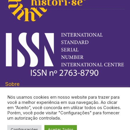
Sobre
Nós usamos cookies em nosso website para trazer para
você a melhor experiência em sua navegação. Ao clicar
em “Aceito”, você concorda em utilizar todos os Cookies.
Porém, você pode visitar "Configurações" para fornecer
HISTORI-SE® É UMA MARCA REGISTRADA.
um autorização controlada.
Configurações
Aceitar Todos