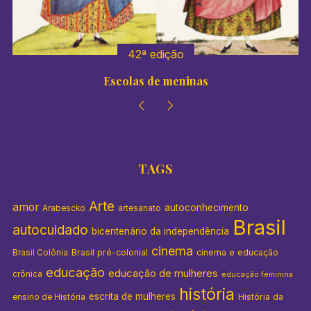
:
42ª edição
Escolas de meninas
TAGS
Arte
amor
autoconhecimento
Arabescko
artesanato
Brasil
autocuidado
bicentenário da independência
cinema
Brasil pré-colonial
cinema e educação
Brasil Colônia
educação
educação de mulheres
crônica
educação feminina
história
escrita de mulheres
História da
ensino de História