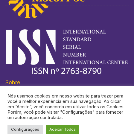
Sobre
Nós usamos cookies em nosso website para trazer para
você a melhor experiência em sua navegação. Ao clicar
em “Aceito”, você concorda em utilizar todos os Cookies.
Porém, você pode visitar "Configurações" para fornecer
HISTORI-SE® É UMA MARCA REGISTRADA.
um autorização controlada.
Configurações
Aceitar Todos
TOPO DA PÁGINA