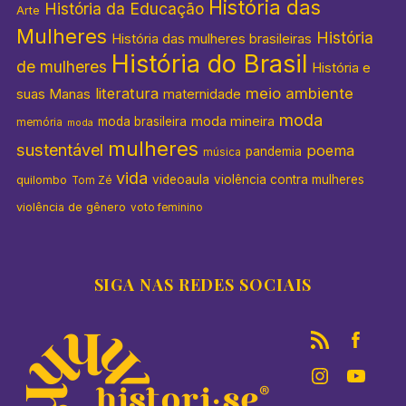
História das
História da Educação
Arte
Mulheres
História
História das mulheres brasileiras
História do Brasil
de mulheres
História e
literatura
meio ambiente
suas Manas
maternidade
moda
moda mineira
moda brasileira
memória
moda
mulheres
sustentável
poema
pandemia
música
vida
videoaula
violência contra mulheres
quilombo
Tom Zé
violência de gênero
voto feminino
SIGA NAS REDES SOCIAIS