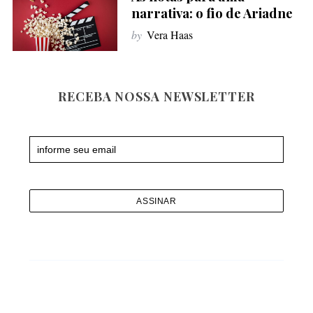
f
narrativa: o fio de Ariadne
o
by
Vera Haas
r
:
RECEBA NOSSA NEWSLETTER
Newsletter