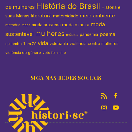
História do Brasil
de mulheres
História e
literatura
meio ambiente
suas Manas
maternidade
moda
moda mineira
moda brasileira
memória
moda
mulheres
sustentável
poema
pandemia
música
vida
videoaula
violência contra mulheres
quilombo
Tom Zé
violência de gênero
voto feminino
SIGA NAS REDES SOCIAIS