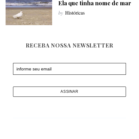
Ela que tinha nome de mar
f
o
by
Históricas
r
:
RECEBA NOSSA NEWSLETTER
Newsletter