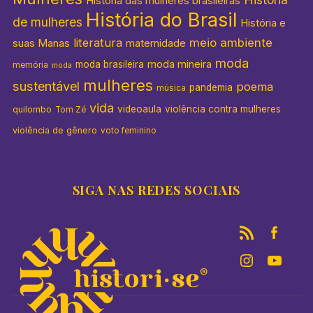
História das mulheres brasileiras
História do Brasil
de mulheres
História e
literatura
meio ambiente
suas Manas
maternidade
moda
moda mineira
moda brasileira
memória
moda
mulheres
sustentável
poema
pandemia
música
vida
videoaula
violência contra mulheres
quilombo
Tom Zé
violência de gênero
voto feminino
SIGA NAS REDES SOCIAIS