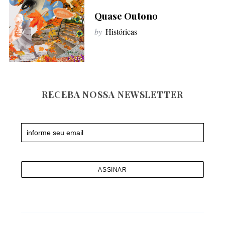
f
Quase Outono
o
by
Históricas
r
:
RECEBA NOSSA NEWSLETTER
Newsletter