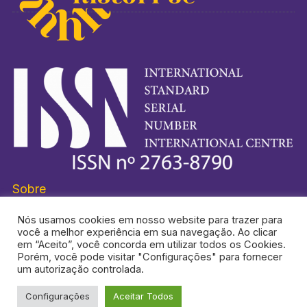
Sobre
Nós usamos cookies em nosso website para trazer para
você a melhor experiência em sua navegação. Ao clicar
em “Aceito”, você concorda em utilizar todos os Cookies.
Porém, você pode visitar "Configurações" para fornecer
HISTORI-SE® É UMA MARCA REGISTRADA.
um autorização controlada.
Configurações
Aceitar Todos
TOPO DA PÁGINA