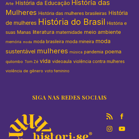
História das
História da Educação
Arte
Mulheres
História
História das mulheres brasileiras
História do Brasil
de mulheres
História e
literatura
meio ambiente
suas Manas
maternidade
moda
moda mineira
moda brasileira
memória
moda
mulheres
sustentável
poema
pandemia
música
vida
videoaula
violência contra mulheres
quilombo
Tom Zé
violência de gênero
voto feminino
SIGA NAS REDES SOCIAIS