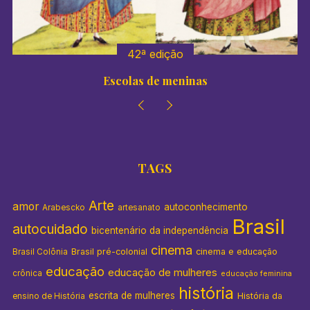
:
42ª edição
Escolas de meninas
TAGS
Arte
amor
autoconhecimento
Arabescko
artesanato
Brasil
autocuidado
bicentenário da independência
cinema
Brasil pré-colonial
cinema e educação
Brasil Colônia
educação
educação de mulheres
crônica
educação feminina
história
escrita de mulheres
História da
ensino de História