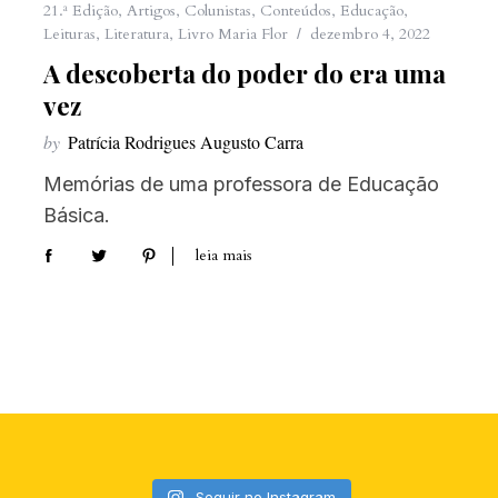
21.ª Edição
,
Artigos
,
Colunistas
,
Conteúdos
,
Educação
,
Leituras
,
Literatura
,
Livro Maria Flor
dezembro 4, 2022
A descoberta do poder do era uma
vez
by
Patrícia Rodrigues Augusto Carra
Memórias de uma professora de Educação
Básica.
leia mais
Seguir no Instagram