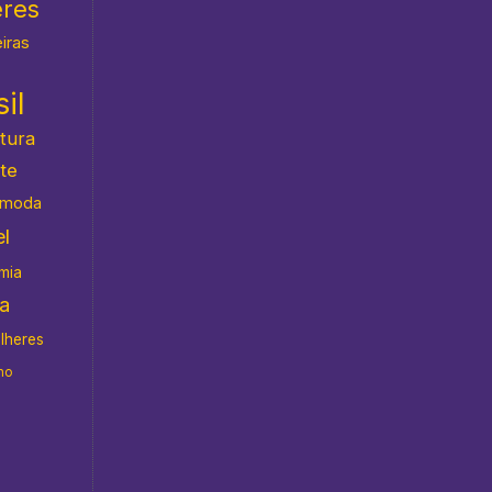
eres
eiras
il
atura
te
moda
l
mia
da
ulheres
no