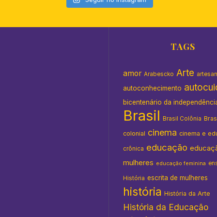
TAGS
Arte
amor
Arabescko
artesa
autocu
autoconhecimento
bicentenário da independênci
Brasil
Bras
Brasil Colônia
cinema
colonial
cinema e ed
educação
educaç
crônica
mulheres
en
educação feminina
escrita de mulheres
História
história
História da Arte
História da Educação