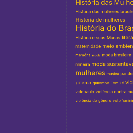
História das Mulh
História das mulheres brasil
História de mulheres
História do Bras
s
liter
História e suas Manas
meio ambien
maternidade
moda brasileira
memória
moda
moda sustentáve
mineira
mulheres
pande
música
vi
poema
quilombo
Tom Zé
videoaula
violência contra m
violência de gênero
voto femini