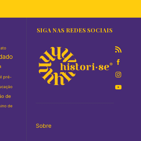
SIGA NAS REDES SOCIAIS
nato
idado
a
il pré-
ucação
ão de
sino de
Sobre