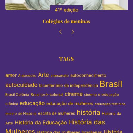
41º edição
Colégios de meninas
TAGS
Arte
amor
autoconhecimento
Arabescko
artesanato
Brasil
autocuidado
bicentenário da independência
cinema
Brasil pré-colonial
cinema e educação
Brasil Colônia
educação
educação de mulheres
crônica
educação feminina
história
escrita de mulheres
História da
ensino de História
História das
História da Educação
Arte
Mulheres
História
História das mulheres brasileiras