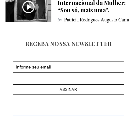
Internacional da Mulher:
f
“Sou só, mais uma”.
o
by
Patrícia Rodrigues Augusto Carra
r
:
RECEBA NOSSA NEWSLETTER
Newsletter