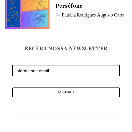
f
Perséfone
o
by
Patrícia Rodrigues Augusto Carra
r
:
RECEBA NOSSA NEWSLETTER
Newsletter