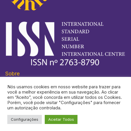
Sobre
Nós usamos cookies em nosso website para trazer para
você a melhor experiência em sua navegação. Ao clicar
em “Aceito”, você concorda em utilizar todos os Cookies.
Porém, você pode visitar "Configurações" para fornecer
HISTORI-SE® É UMA MARCA REGISTRADA.
um autorização controlada.
Configurações
Aceitar Todos
TOPO DA PÁGINA