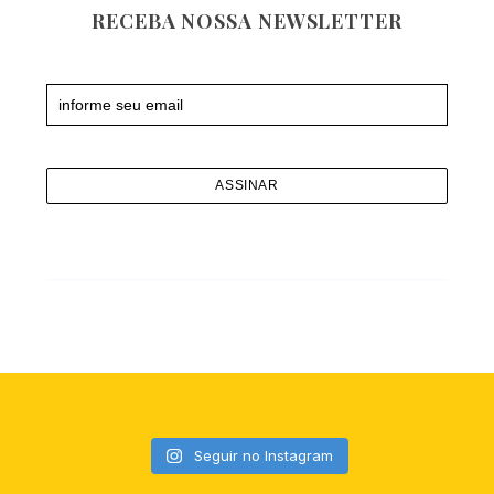
RECEBA NOSSA NEWSLETTER
Newsletter
S
e
a
r
c
h
f
o
r
:
Seguir no Instagram