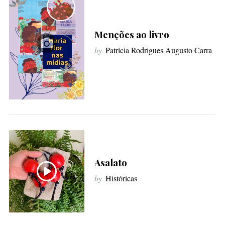
f
o
Menções ao livro
r
:
by
Patrícia Rodrigues Augusto Carra
Asalato
by
Históricas