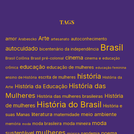
TAGS
Arte
amor
autoconhecimento
Arabescko
artesanato
Brasil
autocuidado
bicentenário da independência
cinema
Brasil pré-colonial
cinema e educação
Brasil Colônia
educação
educação de mulheres
crônica
educação feminina
história
escrita de mulheres
História da
ensino de História
História das
História da Educação
Arte
Mulheres
História
História das mulheres brasileiras
História do Brasil
de mulheres
História e
literatura
meio ambiente
suas Manas
maternidade
moda
moda mineira
moda brasileira
memória
moda
mulheres
sustentável
poema
pandemia
música