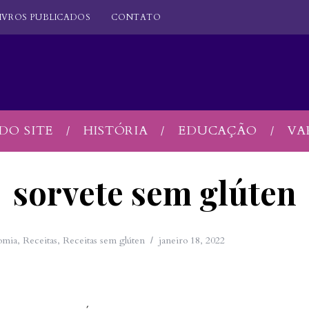
IVROS PUBLICADOS
CONTATO
DO SITE
HISTÓRIA
EDUCAÇÃO
VA
sorvete sem glúten
omia
,
Receitas
,
Receitas sem glúten
janeiro 18, 2022