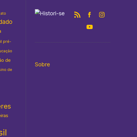
nato
idado
a
il pré-
ucação
ão de
Sobre
sino de
eres
eiras
il