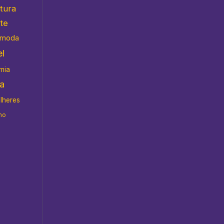
atura
te
moda
l
mia
da
ulheres
no