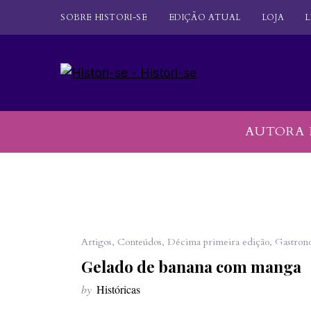
SOBRE HISTORI-SE
EDIÇÃO ATUAL
LOJA
L
AUTORA 
Artigos
,
Conteúdos
,
Décima primeira edição
,
Gastron
Gelado de banana com manga
by
Históricas