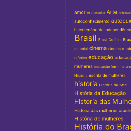
Arte
amor
Arabescko
artesa
autocu
autoconhecimento
bicentenário da independênci
Brasil
Bras
Brasil Colônia
cinema
colonial
cinema e ed
educação
educaç
crônica
mulheres
en
educação feminina
escrita de mulheres
História
história
História da Arte
História da Educação
História das Mulh
História das mulheres brasil
História de mulheres
História do Bras
s