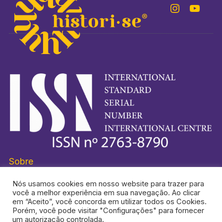
Sobre
Nós usamos cookies em nosso website para trazer para
você a melhor experiência em sua navegação. Ao clicar
em “Aceito”, você concorda em utilizar todos os Cookies.
Porém, você pode visitar "Configurações" para fornecer
HISTORI-SE® É UMA MARCA REGISTRADA.
um autorização controlada.