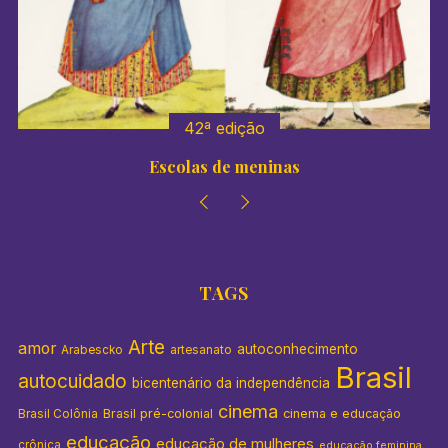
r
:
42ª edição
41º 
las de meninas
Colégios
TAGS
Arte
amor
autoconhecimento
Arabescko
artesanato
Brasil
autocuidado
bicentenário da independência
cinema
Brasil pré-colonial
cinema e educação
Brasil Colônia
educação
educação de mulheres
crônica
educação feminina