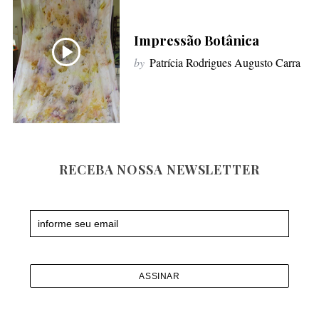
f
o
Impressão Botânica
r
by
Patrícia Rodrigues Augusto Carra
:
RECEBA NOSSA NEWSLETTER
Newsletter