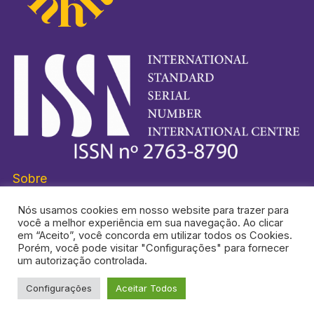
Sobre
Nós usamos cookies em nosso website para trazer para
você a melhor experiência em sua navegação. Ao clicar
em “Aceito”, você concorda em utilizar todos os Cookies.
Porém, você pode visitar "Configurações" para fornecer
HISTORI-SE® É UMA MARCA REGISTRADA.
um autorização controlada.
Configurações
Aceitar Todos
TOPO DA PÁGINA