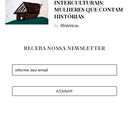
INTERCULTURAIS:
f
MULHERES QUE CONTAM
o
HISTÓRIAS
r
by
Históricas
:
RECEBA NOSSA NEWSLETTER
Newsletter