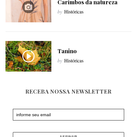
Carimbos da natureza
f
by
Históricas
o
r
:
Tanino
by
Históricas
RECEBA NOSSA NEWSLETTER
Newsletter