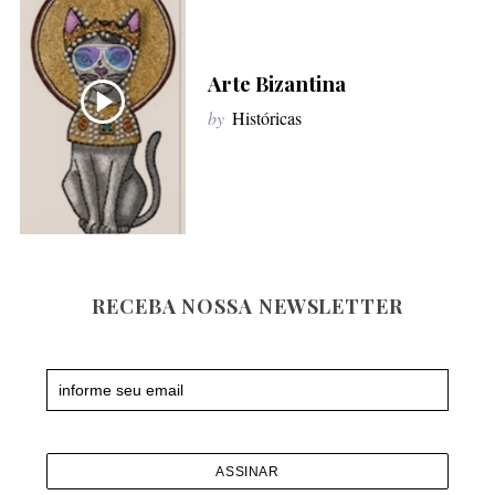
f
o
r
Arte Bizantina
:
by
Históricas
RECEBA NOSSA NEWSLETTER
Newsletter