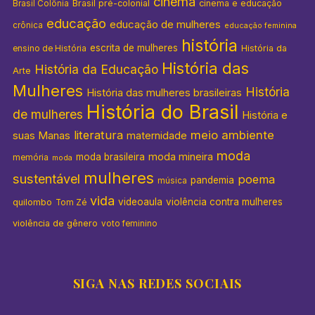
cinema
Brasil pré-colonial
cinema e educação
Brasil Colônia
educação
educação de mulheres
crônica
educação feminina
história
escrita de mulheres
História da
ensino de História
História das
História da Educação
Arte
Mulheres
História
História das mulheres brasileiras
História do Brasil
de mulheres
História e
literatura
meio ambiente
suas Manas
maternidade
moda
moda mineira
moda brasileira
memória
moda
mulheres
sustentável
poema
pandemia
música
vida
videoaula
violência contra mulheres
quilombo
Tom Zé
violência de gênero
voto feminino
SIGA NAS REDES SOCIAIS