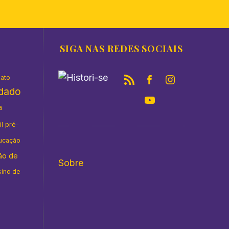
SIGA NAS REDES SOCIAIS
nato
idado
a
il pré-
ucação
ão de
Sobre
sino de