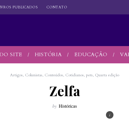
IVROS PUBLICADOS
CONTATO
DO SITE
HISTÓRIA
EDUCAÇÃO
VA
Artigos
,
Colunistas
,
Conteúdos
,
Cotidianos
,
pets
,
Quarta edição
Zelfa
by
Históricas