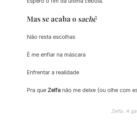
Espero o fim da última cebola.
Mas se acaba o
sachê
Não resta escolhas
È me enfiar na máscara
Enfrentar a realidade
Pra que
Zelfa
não me deixe (ou olhe com es
Zelfa. A g