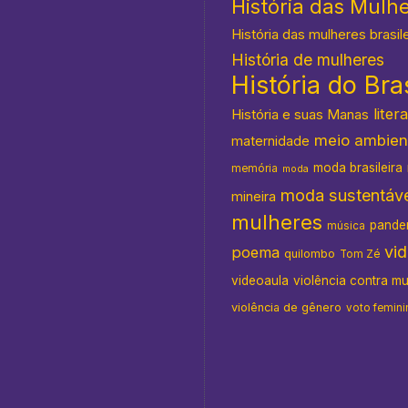
História das Mulh
História das mulheres brasil
História de mulheres
História do Bras
s
liter
História e suas Manas
meio ambien
maternidade
moda brasileira
memória
moda
moda sustentáve
mineira
mulheres
pande
música
vi
poema
quilombo
Tom Zé
videoaula
violência contra m
violência de gênero
voto femini