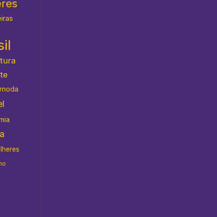
eres
eiras
il
atura
te
moda
l
mia
da
ulheres
no