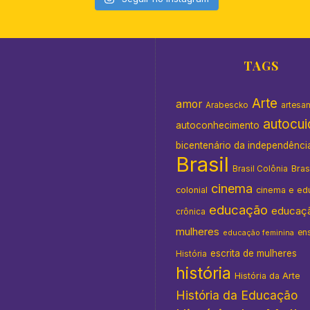
TAGS
Arte
amor
Arabescko
artesa
autocu
autoconhecimento
bicentenário da independênci
Brasil
Bras
Brasil Colônia
cinema
colonial
cinema e ed
educação
educaç
crônica
mulheres
en
educação feminina
escrita de mulheres
História
história
História da Arte
História da Educação