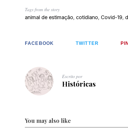
Tags from the story
animal de estimação
,
cotidiano
,
Covid-19
,
d
FACEBOOK
TWITTER
PI
Escrito por
Históricas
You may also like