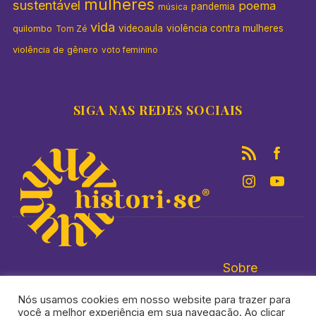
mulheres
sustentável
poema
pandemia
música
vida
videoaula
violência contra mulheres
quilombo
Tom Zé
violência de gênero
voto feminino
SIGA NAS REDES SOCIAIS
Sobre
Nós usamos cookies em nosso website para trazer para
você a melhor experiência em sua navegação. Ao clicar