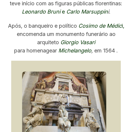
teve início com as figuras públicas florentinas:
Leonardo Bruni
e
Carlo Marsuppin
i
.
Após, o banqueiro e político
Cosimo de Médic
i,
encomenda um monumento funerário ao
arquiteto
Giorgio Vasari
para homenagear
Michelangelo
,
em 1564 .