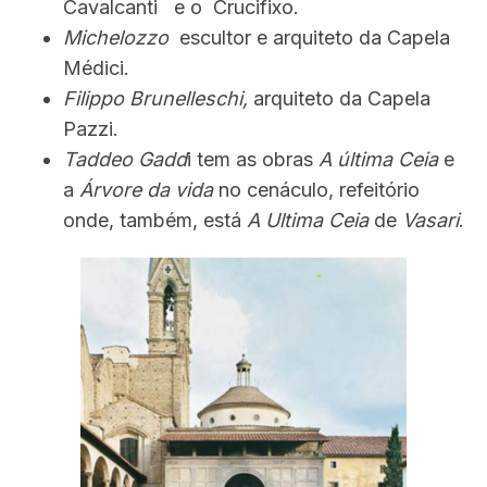
Cavalcanti e o Crucifixo.
Michelozzo
escultor e arquiteto da Capela
Médici.
Filippo Brunelleschi,
arquiteto da Capela
Pazzi.
Taddeo Gadd
i tem as obras
A última Ceia
e
a
Árvore da vida
no cenáculo, refeitório
onde, também, está
A Ultima Ceia
de
Vasari
.
S
e
a
r
c
h
f
o
r
: