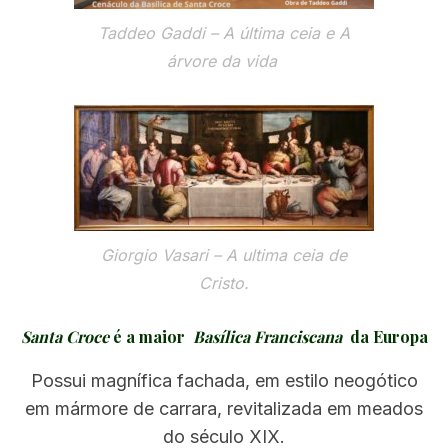
Taddeo Gaddi – A
última ceia
e
A
árvore da vida
Giorgio Vasari –
A ultima ceia de
Cristo
.
Santa Croce
é a maior
Basílica Franciscana
da Europa
Possui magnífica fachada, em estilo neogótico
em mármore de carrara, revitalizada em meados
do século XIX.