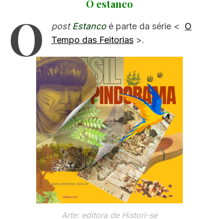
O estanco
O
post
Estanco
é parte da série <
O
Tempo das Feitorias
>.
Arte: editora de Histori-se