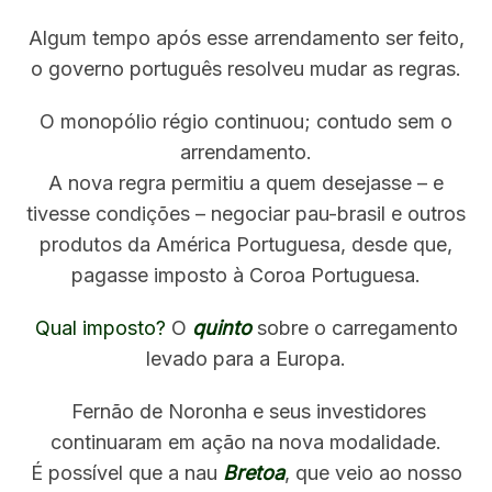
a
Algum tempo após esse arrendamento ser feito,
r
o governo português resolveu mudar as regras.
c
h
f
O monopólio régio continuou; contudo sem o
o
arrendamento.
r
A nova regra permitiu a quem desejasse – e
:
tivesse condições – negociar pau-brasil e outros
produtos da América Portuguesa, desde que,
pagasse imposto à Coroa Portuguesa.
Qual imposto?
O
quinto
sobre o carregamento
levado para a Europa.
Fernão de Noronha e seus investidores
continuaram em ação na nova modalidade.
É possível que a nau
Bretoa
, que veio ao nosso