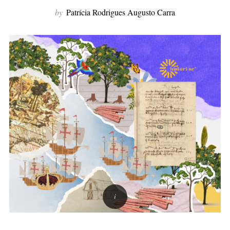
f
by
Patrícia Rodrigues Augusto Carra
o
r
: