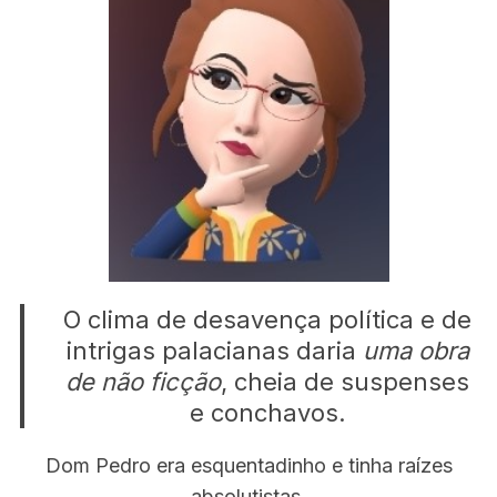
O clima de desavença política e de
intrigas palacianas daria
uma obra
de não ficção
, cheia de suspenses
S
e conchavos.
e
a
Dom Pedro era esquentadinho e tinha raízes
r
c
absolutistas.