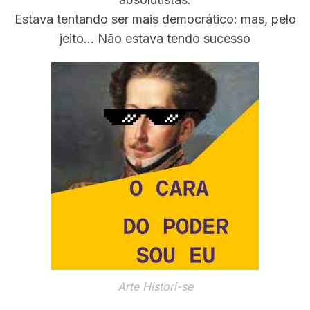
h
Estava tentando ser mais democrático: mas, pelo
f
jeito… Não estava tendo sucesso
o
r
:
Arte Histori-se