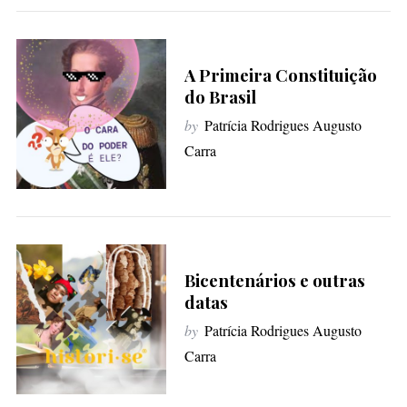
e
a
r
A Primeira Constituição
c
do Brasil
h
f
by
Patrícia Rodrigues Augusto
o
Carra
r
:
Bicentenários e outras
datas
by
Patrícia Rodrigues Augusto
Carra