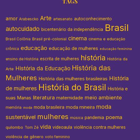
TAGS
Arte
amor
autoconhecimento
Arabescko
artesanato
Brasil
autocuidado
bicentenário da independência
cinema
Brasil pré-colonial
cinema e educação
Brasil Colônia
educação
educação de mulheres
crônica
educação feminina
história
escrita de mulheres
História da
ensino de História
História das
História da Educação
Arte
Mulheres
História
História das mulheres brasileiras
História do Brasil
de mulheres
História e
literatura
meio ambiente
suas Manas
maternidade
moda
moda mineira
moda brasileira
memória
moda
mulheres
sustentável
poema
pandemia
música
vida
videoaula
violência contra mulheres
quilombo
Tom Zé
violência de gênero
voto feminino