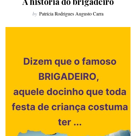
A história do brigadeiro
f
o
by
Patrícia Rodrigues Augusto Carra
r
: