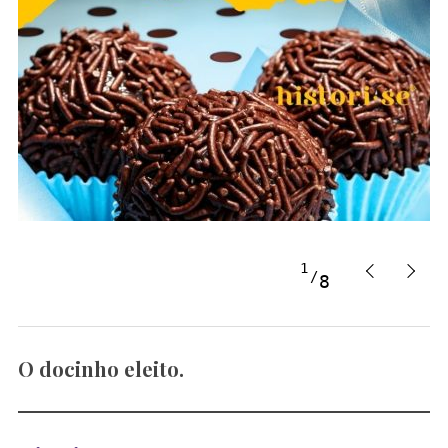
1
8
O docinho eleito.