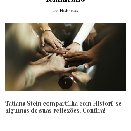
f
by
Históricas
o
r
:
Tatiana Stein compartilha com Histori-se
algumas de suas reflexões. Confira!