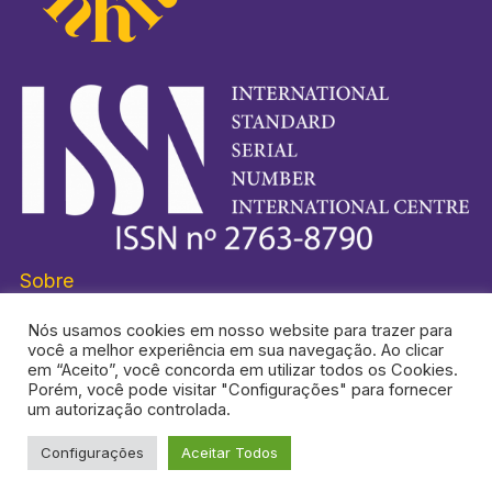
Sobre
Nós usamos cookies em nosso website para trazer para
você a melhor experiência em sua navegação. Ao clicar
em “Aceito”, você concorda em utilizar todos os Cookies.
Porém, você pode visitar "Configurações" para fornecer
HISTORI-SE® É UMA MARCA REGISTRADA.
um autorização controlada.
Configurações
Aceitar Todos
TOPO DA PÁGINA