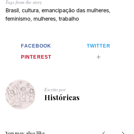
Tags from the story
Brasil
,
cultura
,
emancipação das mulheres
,
feminismo
,
mulheres
,
trabalho
FACEBOOK
TWITTER
PINTEREST
Escrito por
Históricas
You may also like