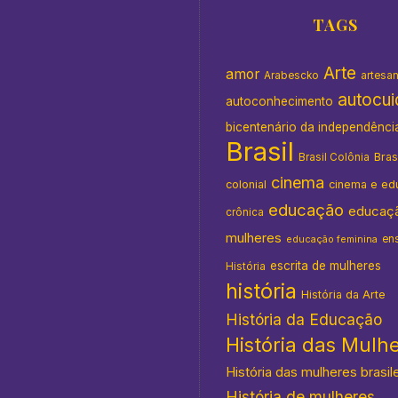
TAGS
Arte
amor
Arabescko
artesa
autocu
autoconhecimento
bicentenário da independênci
Brasil
Bras
Brasil Colônia
cinema
colonial
cinema e ed
educação
educaç
crônica
mulheres
en
educação feminina
escrita de mulheres
História
história
História da Arte
História da Educação
História das Mulh
História das mulheres brasil
História de mulheres