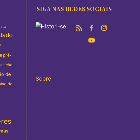
SIGA NAS REDES SOCIAIS
nato
idado
a
il pré-
ucação
ão de
Sobre
sino de
eres
eiras