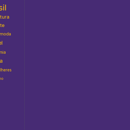
il
atura
te
moda
l
mia
da
ulheres
no