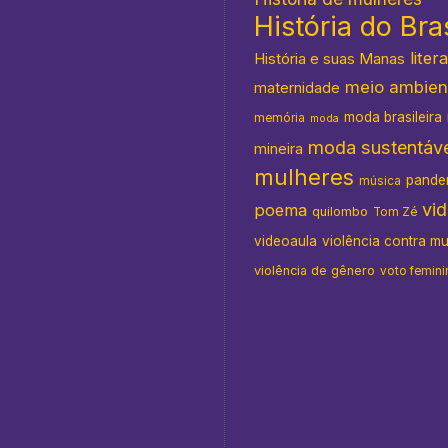
História do Bras
s
liter
História e suas Manas
meio ambien
maternidade
moda brasileira
memória
moda
moda sustentáve
mineira
mulheres
pande
música
vi
poema
quilombo
Tom Zé
videoaula
violência contra m
violência de gênero
voto femini